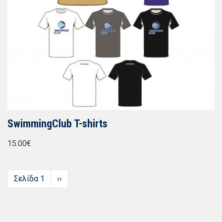
SwimmingClub T-shirts
15.00€
Σελιδοποίηση
Σελίδα 1
Next
››
page