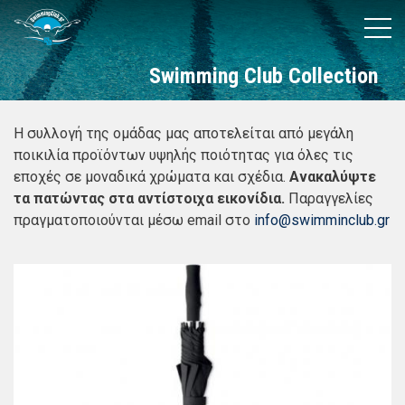
Παράκαμψη
Κεντρική πλοήγηση
ΑΡΧΙΚΉ
προς
ABOUT
το
Swimming Club Collection
ΥΠΗΡΕΣΊΕΣ
κυρίως
περιεχόμενο
ΕΝΗΜΈΡΩΣΗ
ΚΟΙΝΩΝΙΚΉ ΕΥΘΎΝΗ
Η συλλογή της ομάδας μας αποτελείται από μεγάλη
ποικιλία προϊόντων υψηλής ποιότητας για όλες τις
STORIES
εποχές σε μοναδικά χρώματα και σχέδια.
Ανακαλύψτε
COLLECTION
τα πατώντας στα αντίστοιχα εικονίδια.
Παραγγελίες
ΠΡΟΝΌΜΙΑ ΜΕΛΏΝ
πραγματοποιούνται μέσω email στο
info@swimminclub.gr
EXPERIENCE
ΕΠΙΚΟΙΝΩΝΊΑ