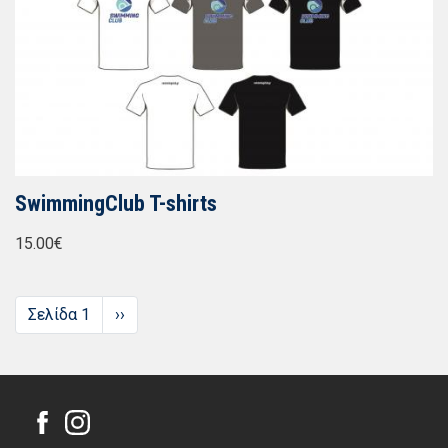
SwimmingClub T-shirts
15.00€
Σελιδοποίηση
Σελίδα 1
Next
››
page